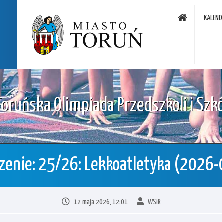
KALEN
Toruńska Olimpiada Przedszkoli i Szkó
enie: 25/26: Lekkoatletyka (2026
12 maja 2026, 12:01
WSiR