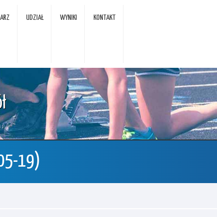
DARZ
UDZIAŁ
WYNIKI
KONTAKT
ł
-05-19)